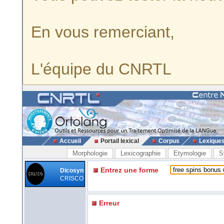
En vous remerciant,
L'équipe du CNRTL
Accueil
Portail lexical
Corpus
Lexique
Morphologie
Lexicographie
Etymologie
S
Entrez une forme
Dicosyn
CRISCO
Erreur