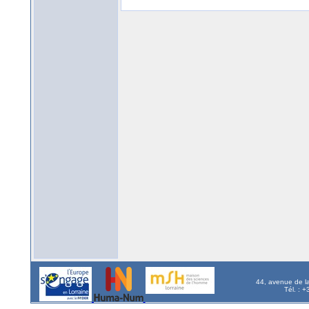
44, avenue de l
Tél. : 