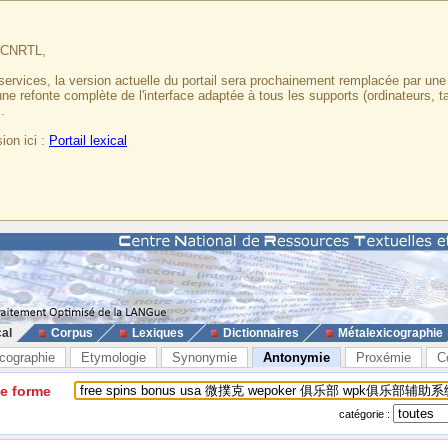
u CNRTL,
services, la version actuelle du portail sera prochainement remplacée par un
 une refonte complète de l'interface adaptée à tous les supports (ordinateurs, t
.
ion ici :
Portail lexical
cal
Corpus
Lexiques
Dictionnaires
Métalexicographie
cographie
Etymologie
Synonymie
Antonymie
Proxémie
C
ne forme
catégorie :