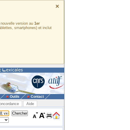
×
e nouvelle version au
1er
ablettes, smartphones) et inclut
Outils
Contact
oncordance
Aide