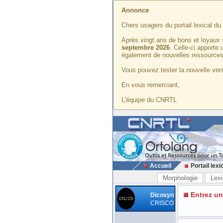
Annonce
Chers usagers du portail lexical d
Après vingt ans de bons et loyaux 
septembre 2026
. Celle-ci apporte
également de nouvelles ressources
Vous pouvez tester la nouvelle vers
En vous remerciant,
L'équipe du CNRTL
Accueil
Portail lexi
Morphologie
Lexi
Entrez u
Dicosyn
CRISCO