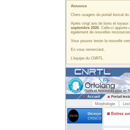
Annonce
Chers usagers du portail lexical d
Après vingt ans de bons et loyaux 
septembre 2026
. Celle-ci apporte
également de nouvelles ressources
Vous pouvez tester la nouvelle vers
En vous remerciant,
L'équipe du CNRTL
Accueil
Portail lexi
Morphologie
Lexi
Entrez u
Dicosyn
CRISCO