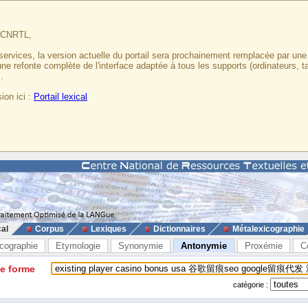
u CNRTL,
services, la version actuelle du portail sera prochainement remplacée par un
 une refonte complète de l'interface adaptée à tous les supports (ordinateurs, t
.
ion ici :
Portail lexical
cal
Corpus
Lexiques
Dictionnaires
Métalexicographie
cographie
Etymologie
Synonymie
Antonymie
Proxémie
C
ne forme
catégorie :