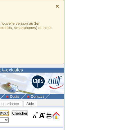
×
e nouvelle version au
1er
ablettes, smartphones) et inclut
Outils
Contact
oncordance
Aide