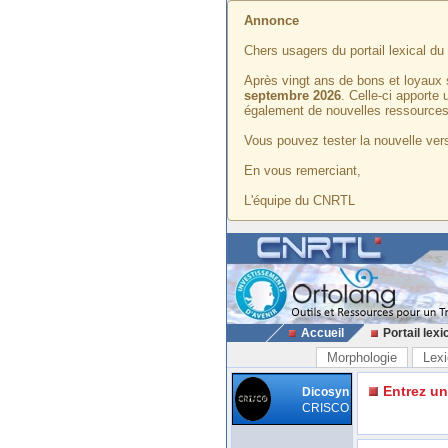
Annonce
Chers usagers du portail lexical d
Après vingt ans de bons et loyaux 
septembre 2026
. Celle-ci apporte
également de nouvelles ressources
Vous pouvez tester la nouvelle vers
En vous remerciant,
L'équipe du CNRTL
Accueil
Portail lexi
Morphologie
Lexi
Entrez u
Dicosyn
CRISCO