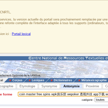
u CNRTL,
services, la version actuelle du portail sera prochainement remplacée par un
 une refonte complète de l'interface adaptée à tous les supports (ordinateurs, t
.
ion ici :
Portail lexical
cal
Corpus
Lexiques
Dictionnaires
Métalexicographie
cographie
Etymologie
Synonymie
Antonymie
Proxémie
C
ne forme
catégorie :