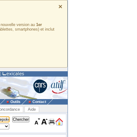
×
e nouvelle version au
1er
ablettes, smartphones) et inclut
Outils
Contact
oncordance
Aide