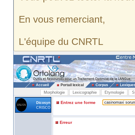
En vous remerciant,
L'équipe du CNRTL
Accueil
Portail lexical
Corpus
Lexique
Morphologie
Lexicographie
Etymologie
S
Entrez une forme
Dicosyn
CRISCO
Erreur