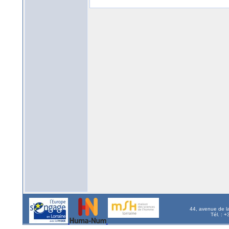
44, avenue de l
Tél. : 