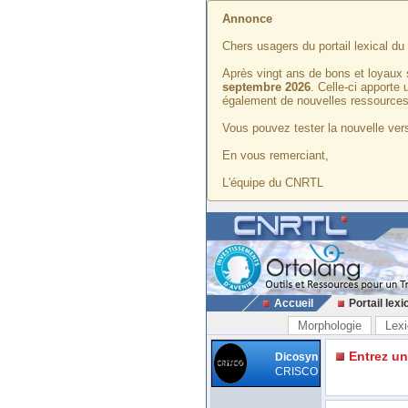
Annonce
Chers usagers du portail lexical d
Après vingt ans de bons et loyaux 
septembre 2026
. Celle-ci apporte
également de nouvelles ressources
Vous pouvez tester la nouvelle vers
En vous remerciant,
L'équipe du CNRTL
Accueil
Portail lexi
Morphologie
Lexi
Entrez u
Dicosyn
CRISCO