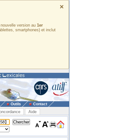
×
e nouvelle version au
1er
ablettes, smartphones) et inclut
Outils
Contact
oncordance
Aide