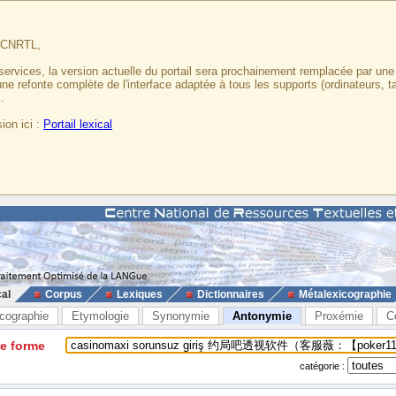
u CNRTL,
services, la version actuelle du portail sera prochainement remplacée par un
 une refonte complète de l'interface adaptée à tous les supports (ordinateurs, t
.
ion ici :
Portail lexical
cal
Corpus
Lexiques
Dictionnaires
Métalexicographie
cographie
Etymologie
Synonymie
Antonymie
Proxémie
C
ne forme
catégorie :