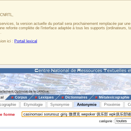
u CNRTL,
services, la version actuelle du portail sera prochainement remplacée par un
 une refonte complète de l'interface adaptée à tous les supports (ordinateurs, t
.
ion ici :
Portail lexical
cal
Corpus
Lexiques
Dictionnaires
Métalexicographie
cographie
Etymologie
Synonymie
Antonymie
Proxémie
C
ne forme
catégorie :