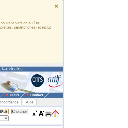
×
e nouvelle version au
1er
ablettes, smartphones) et inclut
Outils
Contact
oncordance
Aide