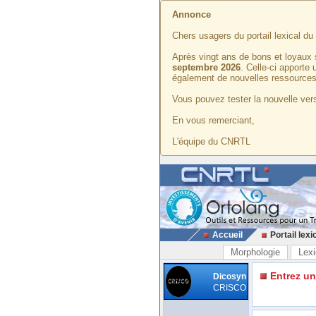
Annonce
Chers usagers du portail lexical d
Après vingt ans de bons et loyaux 
septembre 2026
. Celle-ci apporte
également de nouvelles ressources
Vous pouvez tester la nouvelle vers
En vous remerciant,
L'équipe du CNRTL
Accueil
Portail lexi
Morphologie
Lexi
Entrez u
Dicosyn
CRISCO