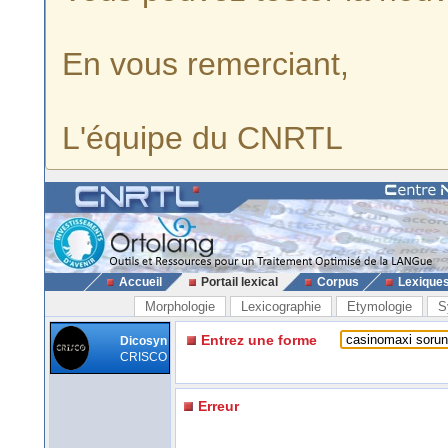
En vous remerciant,
L'équipe du CNRTL
Accueil
Portail lexical
Corpus
Lexique
Morphologie
Lexicographie
Etymologie
S
Entrez une forme
Dicosyn
CRISCO
Erreur