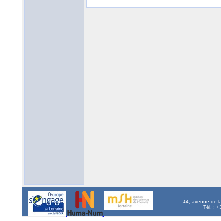
44, avenue de l
Tél. : 