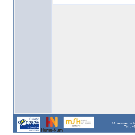
44, avenue de l
Tél. : 