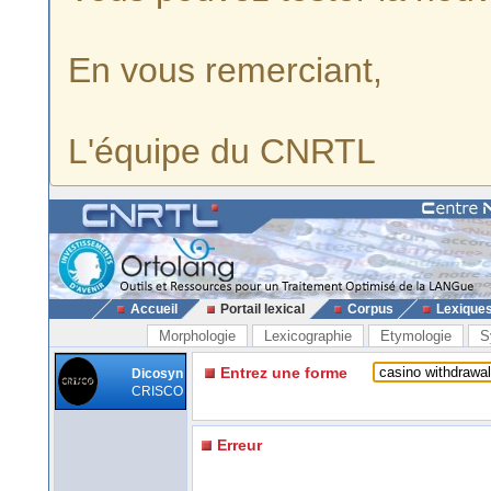
En vous remerciant,
L'équipe du CNRTL
Accueil
Portail lexical
Corpus
Lexique
Morphologie
Lexicographie
Etymologie
S
Entrez une forme
Dicosyn
CRISCO
Erreur