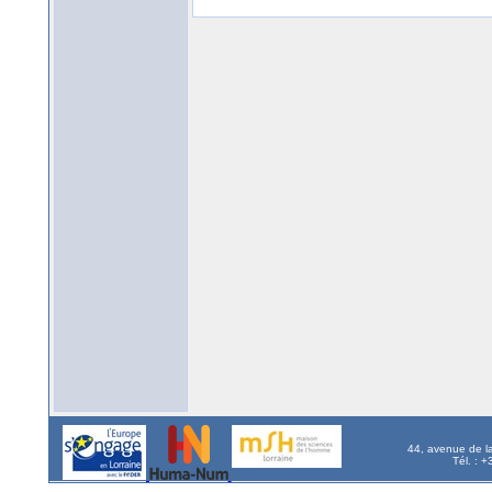
44, avenue de l
Tél. : 