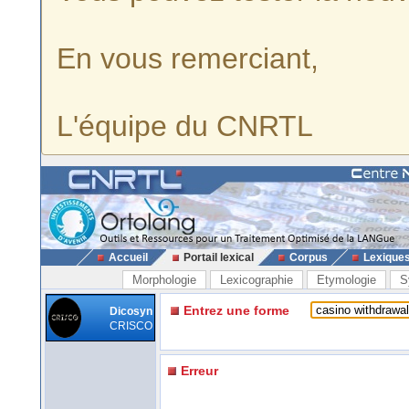
En vous remerciant,
L'équipe du CNRTL
Accueil
Portail lexical
Corpus
Lexique
Morphologie
Lexicographie
Etymologie
S
Entrez une forme
Dicosyn
CRISCO
Erreur