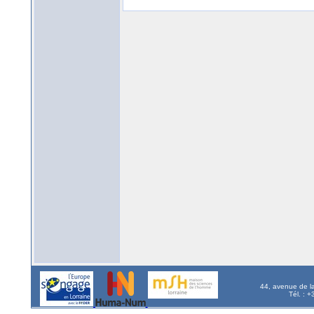
44, avenue de l
Tél. : 