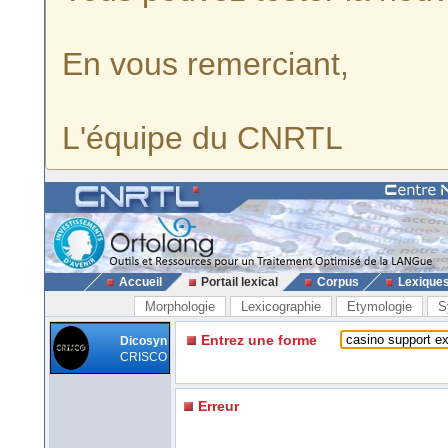
En vous remerciant,
L'équipe du CNRTL
Accueil
Portail lexical
Corpus
Lexique
Morphologie
Lexicographie
Etymologie
S
Entrez une forme
Dicosyn
CRISCO
Erreur