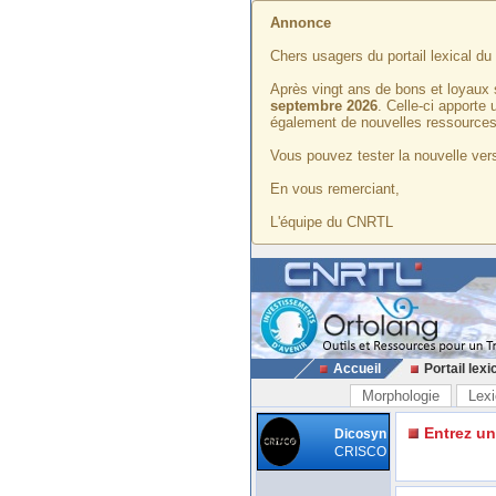
Annonce
Chers usagers du portail lexical d
Après vingt ans de bons et loyaux 
septembre 2026
. Celle-ci apporte
également de nouvelles ressources
Vous pouvez tester la nouvelle vers
En vous remerciant,
L'équipe du CNRTL
Accueil
Portail lexi
Morphologie
Lexi
Entrez u
Dicosyn
CRISCO