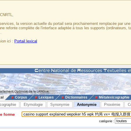
u CNRTL,
services, la version actuelle du portail sera prochainement remplacée par un
 une refonte complète de l'interface adaptée à tous les supports (ordinateurs, t
.
ion ici :
Portail lexical
cal
Corpus
Lexiques
Dictionnaires
Métalexicographie
cographie
Etymologie
Synonymie
Antonymie
Proxémie
C
ne forme
catégorie :