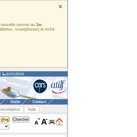
×
e nouvelle version au
1er
ablettes, smartphones) et inclut
Outils
Contact
oncordance
Aide