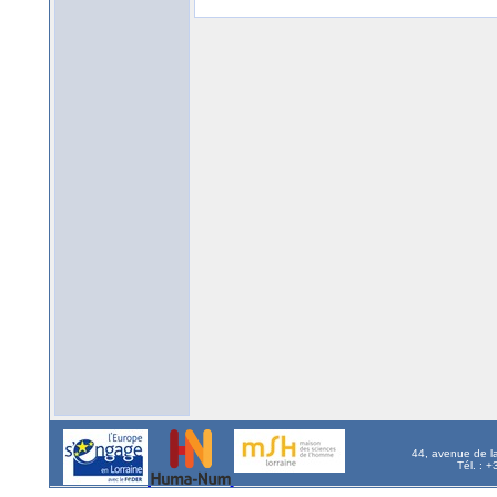
44, avenue de l
Tél. : 