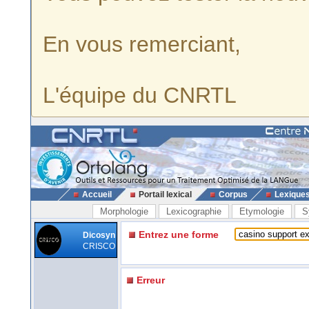
En vous remerciant,
L'équipe du CNRTL
Accueil
Portail lexical
Corpus
Lexique
Morphologie
Lexicographie
Etymologie
S
Entrez une forme
Dicosyn
CRISCO
Erreur