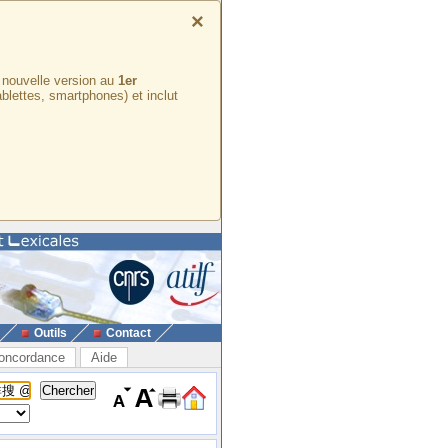
×
e nouvelle version au
1er
ablettes, smartphones) et inclut
Outils
Contact
oncordance
Aide