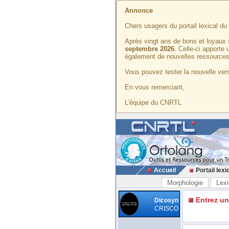
Annonce
Chers usagers du portail lexical d
Après vingt ans de bons et loyaux 
septembre 2026
. Celle-ci apporte
également de nouvelles ressources
Vous pouvez tester la nouvelle vers
En vous remerciant,
L'équipe du CNRTL
Accueil
Portail lexi
Morphologie
Lexi
Entrez u
Dicosyn
CRISCO