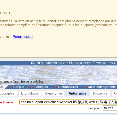
u CNRTL,
services, la version actuelle du portail sera prochainement remplacée par un
 une refonte complète de l'interface adaptée à tous les supports (ordinateurs, t
.
ion ici :
Portail lexical
cal
Corpus
Lexiques
Dictionnaires
Métalexicographie
cographie
Etymologie
Synonymie
Antonymie
Proxémie
C
ne forme
catégorie :