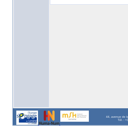
44, avenue de l
Tél. : 