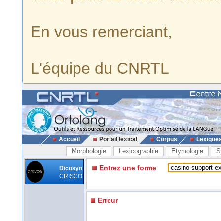
En vous remerciant,
L'équipe du CNRTL
Accueil
Portail lexical
Corpus
Lexique
Morphologie
Lexicographie
Etymologie
S
Entrez une forme
Dicosyn
CRISCO
Erreur