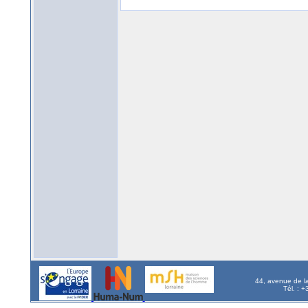
44, avenue de l
Tél. : 