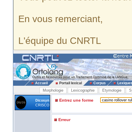
En vous remerciant,
L'équipe du CNRTL
Accueil
Portail lexical
Corpus
Lexique
Morphologie
Lexicographie
Etymologie
S
Entrez une forme
Dicosyn
CRISCO
Erreur