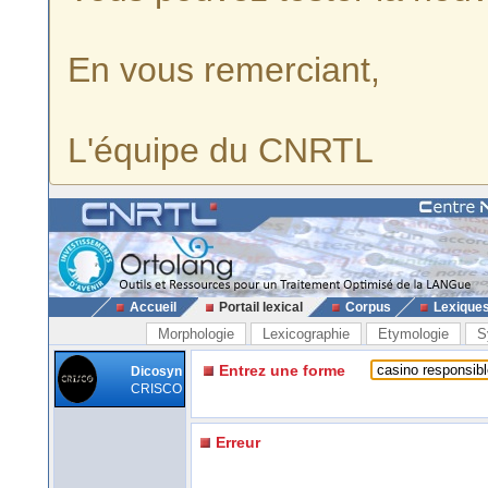
En vous remerciant,
L'équipe du CNRTL
Accueil
Portail lexical
Corpus
Lexique
Morphologie
Lexicographie
Etymologie
S
Entrez une forme
Dicosyn
CRISCO
Erreur