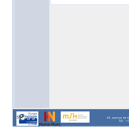
44, avenue de l
Tél. : 