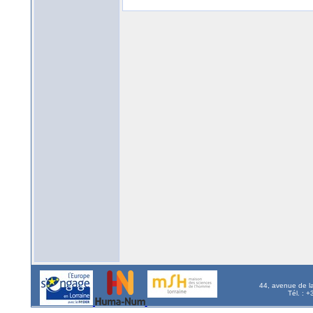
44, avenue de l
Tél. : 