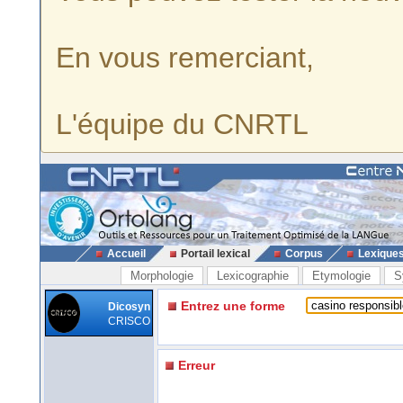
En vous remerciant,
L'équipe du CNRTL
Accueil
Portail lexical
Corpus
Lexique
Morphologie
Lexicographie
Etymologie
S
Entrez une forme
Dicosyn
CRISCO
Erreur