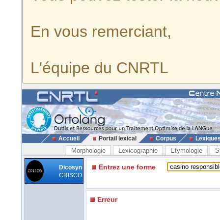
En vous remerciant,
L'équipe du CNRTL
Accueil
Portail lexical
Corpus
Lexique
Morphologie
Lexicographie
Etymologie
S
Entrez une forme
Dicosyn
CRISCO
Erreur