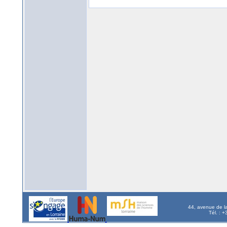
44, avenue de l
Tél. : 