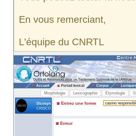
En vous remerciant,
L'équipe du CNRTL
Accueil
Portail lexical
Corpus
Lexique
Morphologie
Lexicographie
Etymologie
S
Entrez une forme
Dicosyn
CRISCO
Erreur