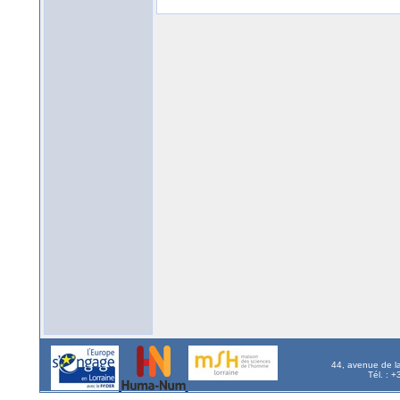
44, avenue de l
Tél. : 