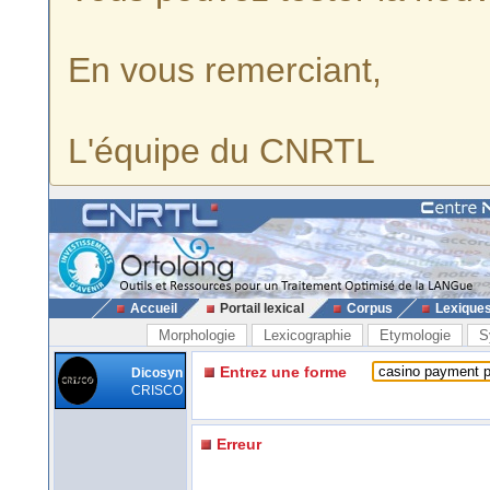
En vous remerciant,
L'équipe du CNRTL
Accueil
Portail lexical
Corpus
Lexique
Morphologie
Lexicographie
Etymologie
S
Entrez une forme
Dicosyn
CRISCO
Erreur