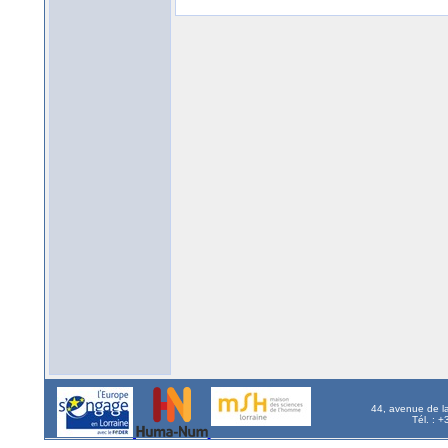
44, avenue de l
Tél. : 