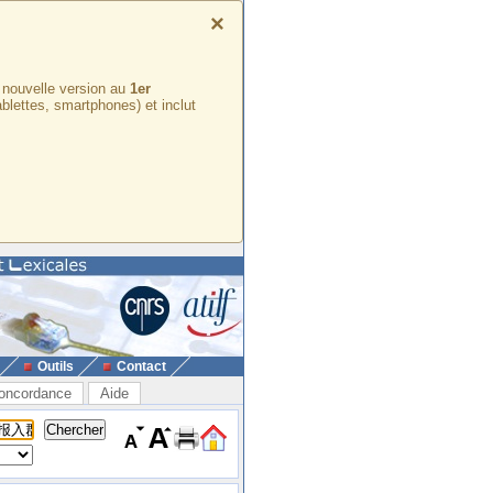
×
e nouvelle version au
1er
ablettes, smartphones) et inclut
Outils
Contact
oncordance
Aide