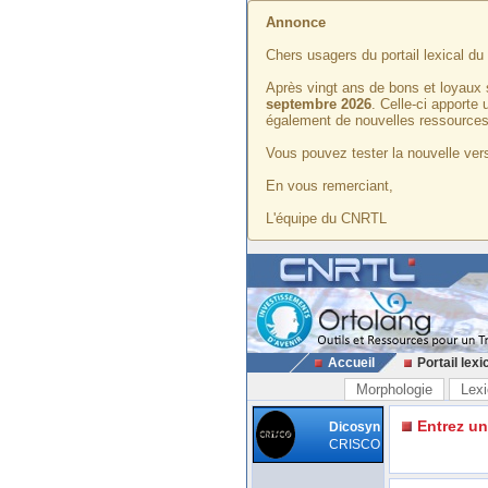
Annonce
Chers usagers du portail lexical d
Après vingt ans de bons et loyaux 
septembre 2026
. Celle-ci apporte
également de nouvelles ressources
Vous pouvez tester la nouvelle vers
En vous remerciant,
L'équipe du CNRTL
Accueil
Portail lexi
Morphologie
Lexi
Entrez u
Dicosyn
CRISCO