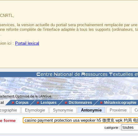
u CNRTL,
services, la version actuelle du portail sera prochainement remplacée par un
 une refonte complète de l'interface adaptée à tous les supports (ordinateurs, t
.
ion ici :
Portail lexical
cal
Corpus
Lexiques
Dictionnaires
Métalexicographie
cographie
Etymologie
Synonymie
Antonymie
Proxémie
C
ne forme
catégorie :