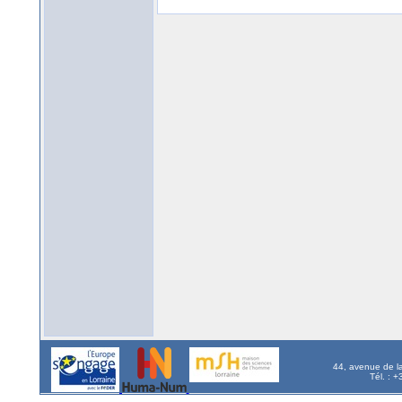
44, avenue de l
Tél. : 