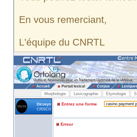
En vous remerciant,
L'équipe du CNRTL
Accueil
Portail lexical
Corpus
Lexique
Morphologie
Lexicographie
Etymologie
S
Entrez une forme
Dicosyn
CRISCO
Erreur