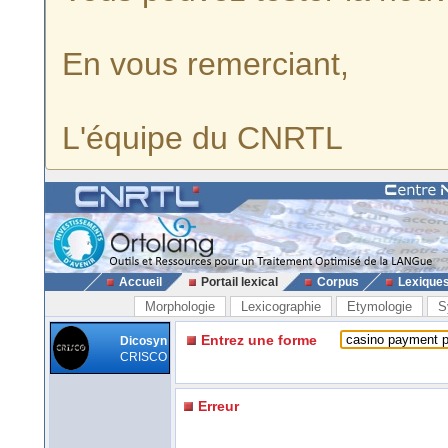
En vous remerciant,
L'équipe du CNRTL
Accueil
Portail lexical
Corpus
Lexique
Morphologie
Lexicographie
Etymologie
S
Entrez une forme
Dicosyn
CRISCO
Erreur