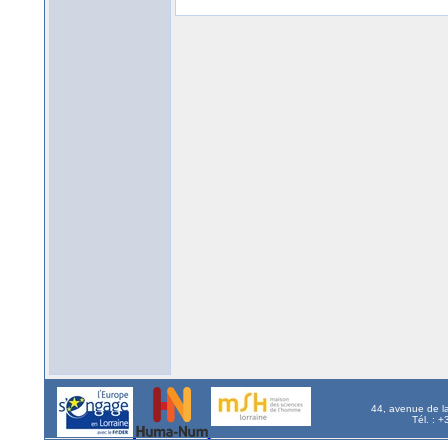
44, avenue de l
Tél. : 