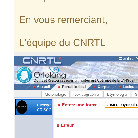
En vous remerciant,
L'équipe du CNRTL
Accueil
Portail lexical
Corpus
Lexique
Morphologie
Lexicographie
Etymologie
S
Entrez une forme
Dicosyn
CRISCO
Erreur