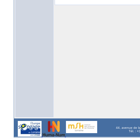
44, avenue de l
Tél. : 