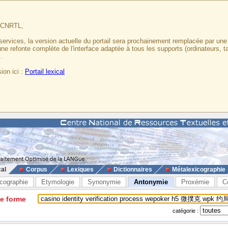
u CNRTL,
services, la version actuelle du portail sera prochainement remplacée par un
 une refonte complète de l'interface adaptée à tous les supports (ordinateurs, t
.
ion ici :
Portail lexical
cal
Corpus
Lexiques
Dictionnaires
Métalexicographie
cographie
Etymologie
Synonymie
Antonymie
Proxémie
C
ne forme
catégorie :