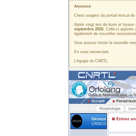
Annonce
Chers usagers du portail lexical d
Après vingt ans de bons et loyaux 
septembre 2026
. Celle-ci apporte
également de nouvelles ressources
Vous pouvez tester la nouvelle vers
En vous remerciant,
L'équipe du CNRTL
Accueil
Portail lexi
Morphologie
Lexi
Entrez u
Dicosyn
CRISCO