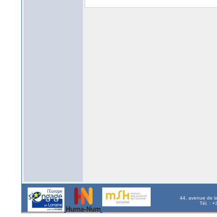
44, avenue de l
Tél. : 