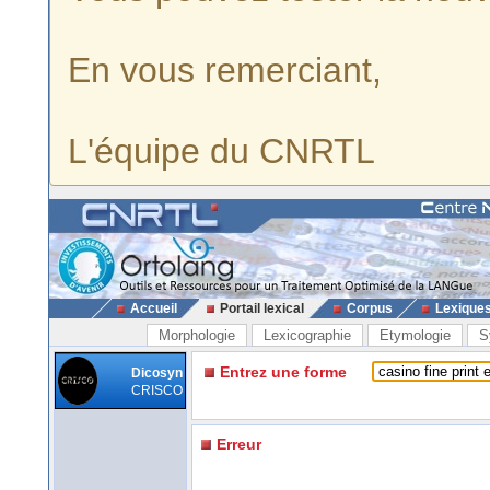
En vous remerciant,
L'équipe du CNRTL
Accueil
Portail lexical
Corpus
Lexique
Morphologie
Lexicographie
Etymologie
S
Entrez une forme
Dicosyn
CRISCO
Erreur