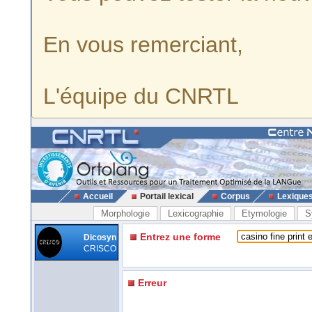
En vous remerciant,
L'équipe du CNRTL
Accueil
Portail lexical
Corpus
Lexique
Morphologie
Lexicographie
Etymologie
S
Entrez une forme
Dicosyn
CRISCO
Erreur