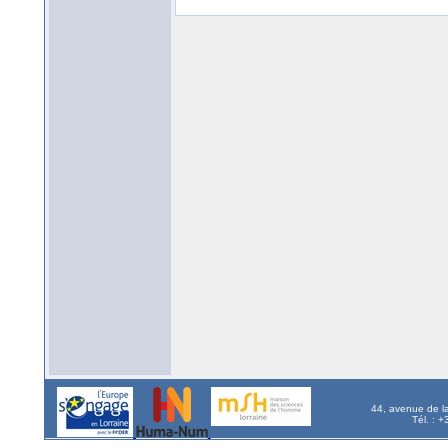
44, avenue de l
Tél. : 