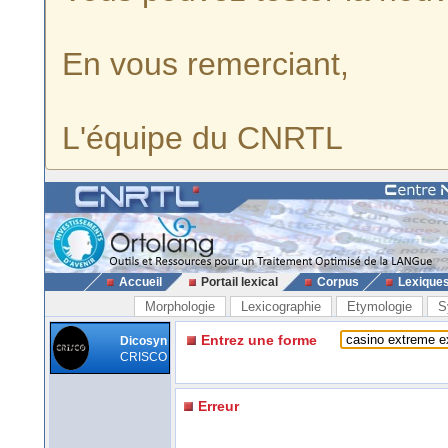
En vous remerciant,
L'équipe du CNRTL
Accueil
Portail lexical
Corpus
Lexique
Morphologie
Lexicographie
Etymologie
S
Entrez une forme
Dicosyn
CRISCO
Erreur