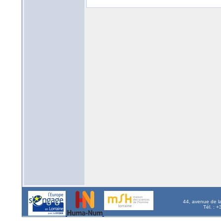
44, avenue de l
Tél. : 