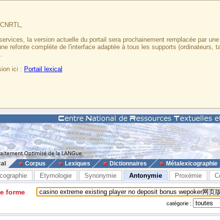
u CNRTL,
services, la version actuelle du portail sera prochainement remplacée par un
 une refonte complète de l'interface adaptée à tous les supports (ordinateurs, t
.
ion ici :
Portail lexical
cal
Corpus
Lexiques
Dictionnaires
Métalexicographie
cographie
Etymologie
Synonymie
Antonymie
Proxémie
C
ne forme
catégorie :