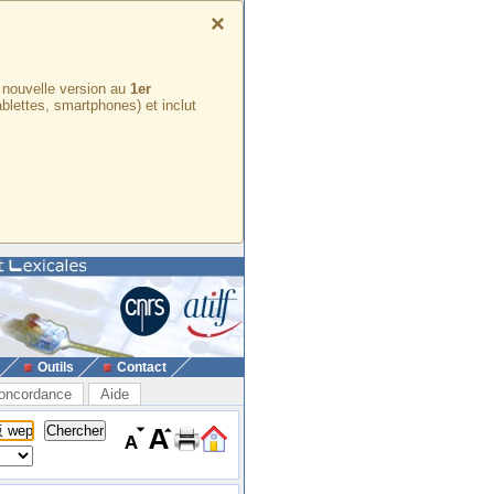
×
e nouvelle version au
1er
ablettes, smartphones) et inclut
Outils
Contact
oncordance
Aide