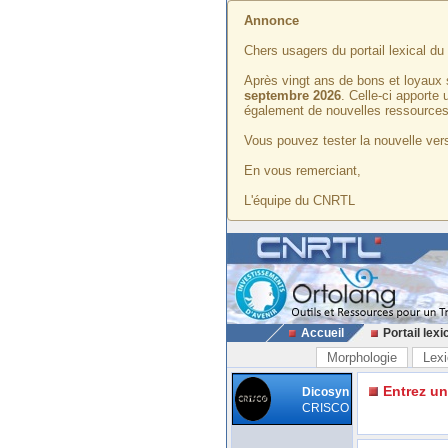
Annonce
Chers usagers du portail lexical d
Après vingt ans de bons et loyaux 
septembre 2026
. Celle-ci apporte
également de nouvelles ressources
Vous pouvez tester la nouvelle vers
En vous remerciant,
L'équipe du CNRTL
Accueil
Portail lexi
Morphologie
Lexi
Entrez u
Dicosyn
CRISCO