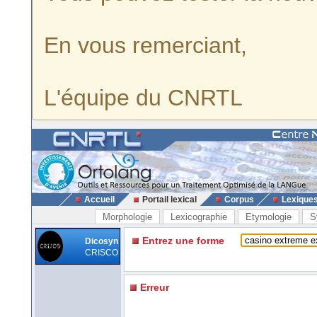
En vous remerciant,
L'équipe du CNRTL
Accueil
Portail lexical
Corpus
Lexique
Morphologie
Lexicographie
Etymologie
S
Entrez une forme
Dicosyn
CRISCO
Erreur