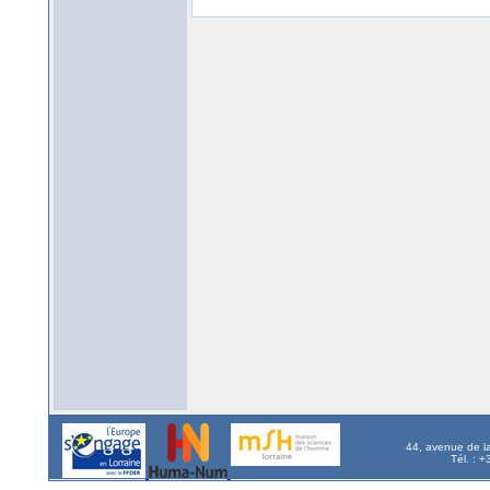
44, avenue de l
Tél. : 