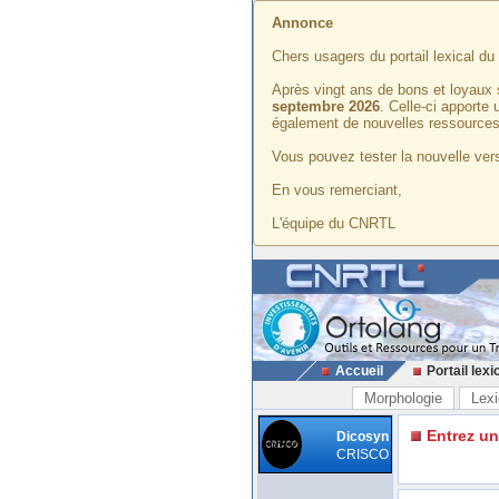
Annonce
Chers usagers du portail lexical d
Après vingt ans de bons et loyaux 
septembre 2026
. Celle-ci apporte
également de nouvelles ressources
Vous pouvez tester la nouvelle vers
En vous remerciant,
L'équipe du CNRTL
Accueil
Portail lexi
Morphologie
Lexi
Entrez u
Dicosyn
CRISCO