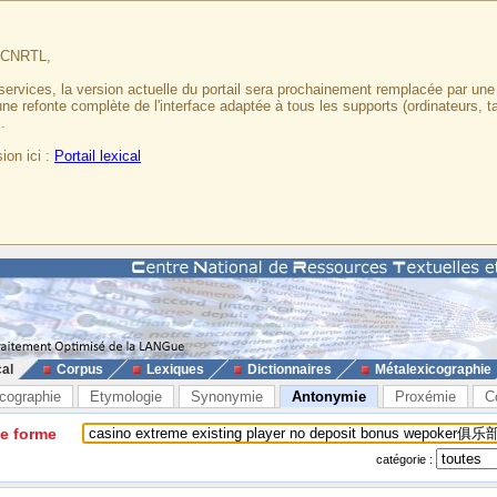
u CNRTL,
services, la version actuelle du portail sera prochainement remplacée par un
 une refonte complète de l'interface adaptée à tous les supports (ordinateurs, t
.
ion ici :
Portail lexical
cal
Corpus
Lexiques
Dictionnaires
Métalexicographie
cographie
Etymologie
Synonymie
Antonymie
Proxémie
C
ne forme
catégorie :