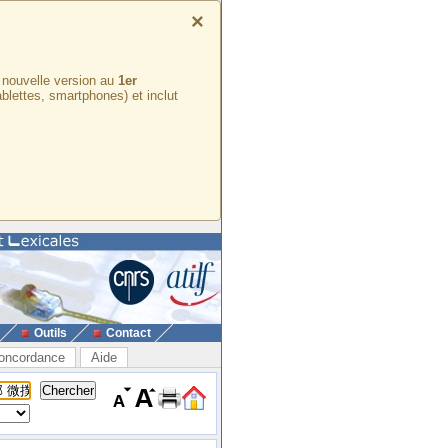
×
e nouvelle version au
1er
ablettes, smartphones) et inclut
Outils
Contact
oncordance
Aide