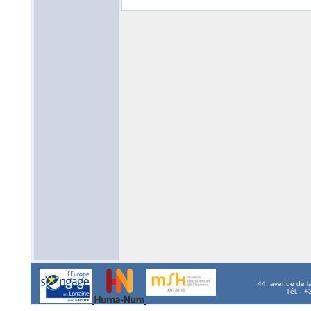
44, avenue de l
Tél. : 