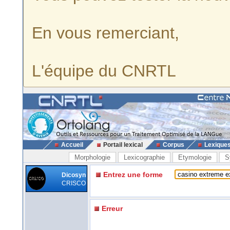
En vous remerciant,
L'équipe du CNRTL
Accueil
Portail lexical
Corpus
Lexique
Morphologie
Lexicographie
Etymologie
S
Entrez une forme
Dicosyn
CRISCO
Erreur