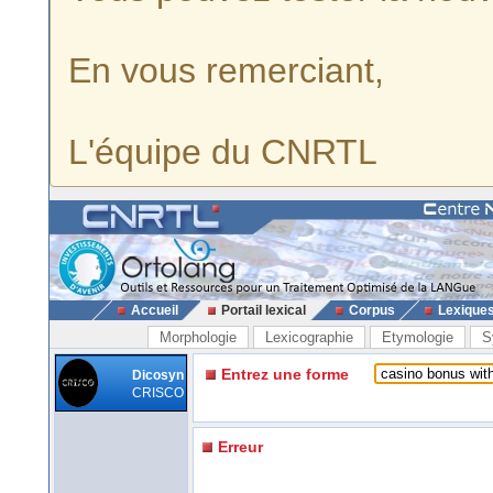
En vous remerciant,
L'équipe du CNRTL
Accueil
Portail lexical
Corpus
Lexique
Morphologie
Lexicographie
Etymologie
S
Entrez une forme
Dicosyn
CRISCO
Erreur