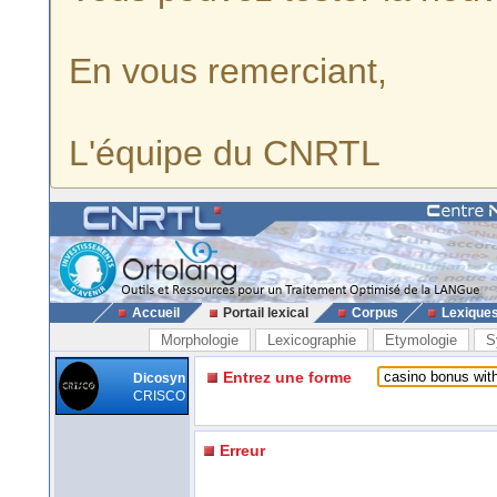
En vous remerciant,
L'équipe du CNRTL
Accueil
Portail lexical
Corpus
Lexique
Morphologie
Lexicographie
Etymologie
S
Entrez une forme
Dicosyn
CRISCO
Erreur