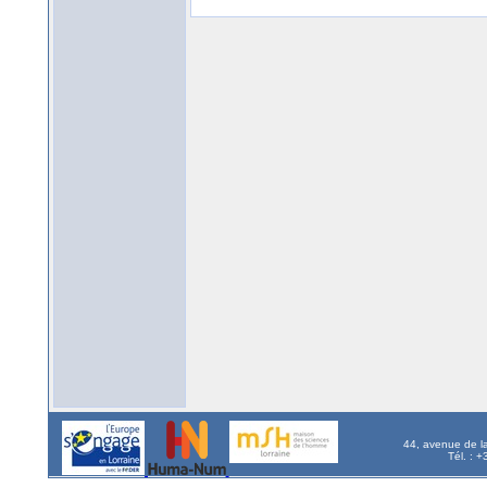
44, avenue de l
Tél. : 