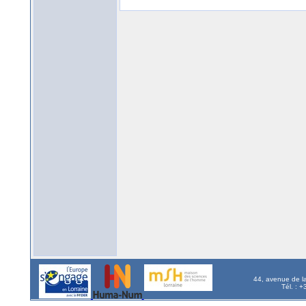
44, avenue de l
Tél. : 