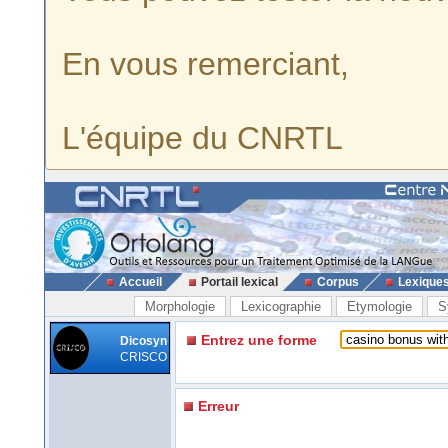
En vous remerciant,
L'équipe du CNRTL
Accueil
Portail lexical
Corpus
Lexique
Morphologie
Lexicographie
Etymologie
S
Entrez une forme
Dicosyn
CRISCO
Erreur