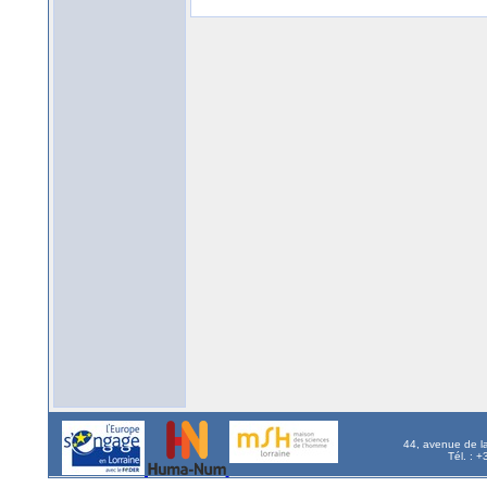
44, avenue de l
Tél. : 