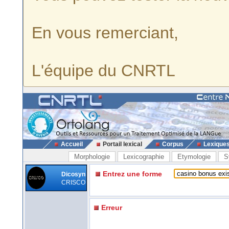
En vous remerciant,
L'équipe du CNRTL
Accueil
Portail lexical
Corpus
Lexique
Morphologie
Lexicographie
Etymologie
S
Entrez une forme
Dicosyn
CRISCO
Erreur