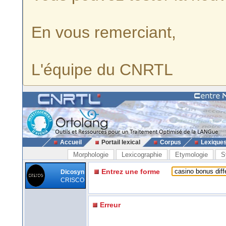
En vous remerciant,
L'équipe du CNRTL
Accueil
Portail lexical
Corpus
Lexique
Morphologie
Lexicographie
Etymologie
S
Entrez une forme
Dicosyn
CRISCO
Erreur