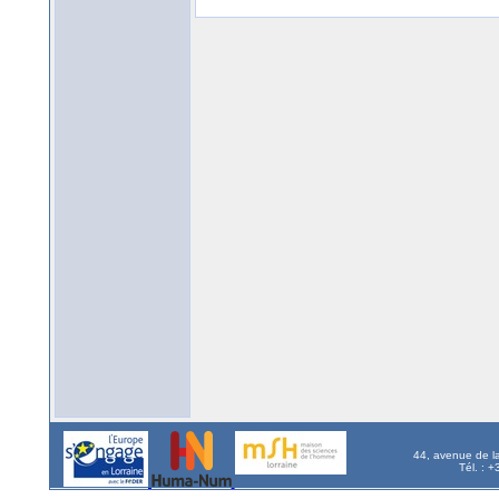
44, avenue de l
Tél. : 