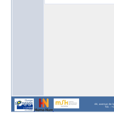
44, avenue de l
Tél. : 