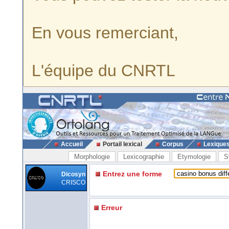
En vous remerciant,
L'équipe du CNRTL
Accueil
Portail lexical
Corpus
Lexique
Morphologie
Lexicographie
Etymologie
S
Entrez une forme
Dicosyn
CRISCO
Erreur