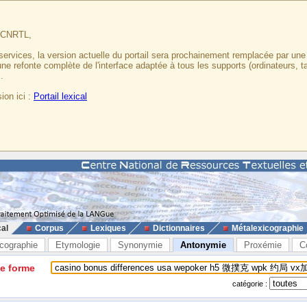
u CNRTL,
services, la version actuelle du portail sera prochainement remplacée par un
 une refonte complète de l'interface adaptée à tous les supports (ordinateurs, t
.
ion ici :
Portail lexical
cal
Corpus
Lexiques
Dictionnaires
Métalexicographie
cographie
Etymologie
Synonymie
Antonymie
Proxémie
C
ne forme
catégorie :