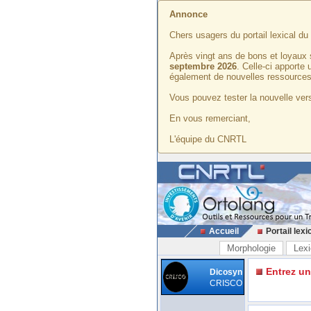
Annonce
Chers usagers du portail lexical d
Après vingt ans de bons et loyaux 
septembre 2026
. Celle-ci apporte
également de nouvelles ressources
Vous pouvez tester la nouvelle vers
En vous remerciant,
L'équipe du CNRTL
Accueil
Portail lexi
Morphologie
Lexi
Entrez u
Dicosyn
CRISCO