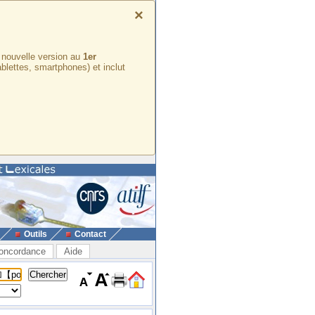
×
e nouvelle version au
1er
ablettes, smartphones) et inclut
Outils
Contact
oncordance
Aide