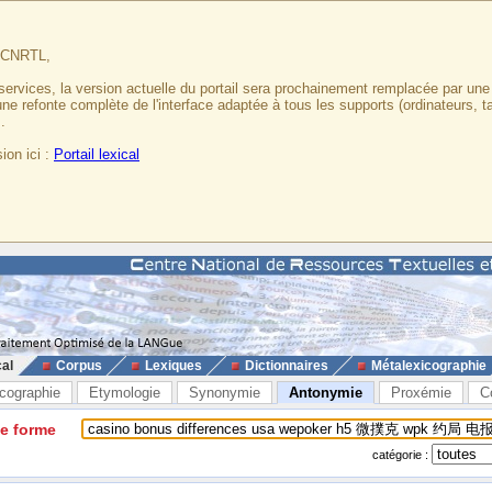
u CNRTL,
services, la version actuelle du portail sera prochainement remplacée par un
 une refonte complète de l'interface adaptée à tous les supports (ordinateurs, t
.
ion ici :
Portail lexical
cal
Corpus
Lexiques
Dictionnaires
Métalexicographie
cographie
Etymologie
Synonymie
Antonymie
Proxémie
C
ne forme
catégorie :