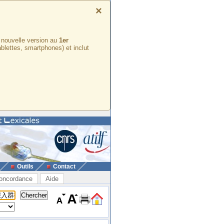
×
e nouvelle version au
1er
ablettes, smartphones) et inclut
Outils
Contact
oncordance
Aide