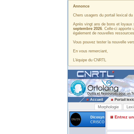
Annonce
Chers usagers du portail lexical d
Après vingt ans de bons et loyaux 
septembre 2026
. Celle-ci apporte
également de nouvelles ressources
Vous pouvez tester la nouvelle vers
En vous remerciant,
L'équipe du CNRTL
Accueil
Portail lexi
Morphologie
Lexi
Entrez u
Dicosyn
CRISCO