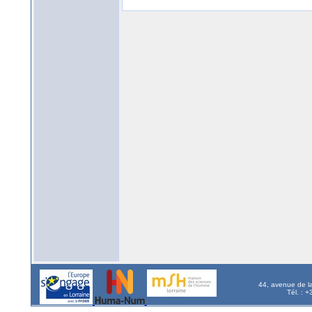
44, avenue de l
Tél. : 