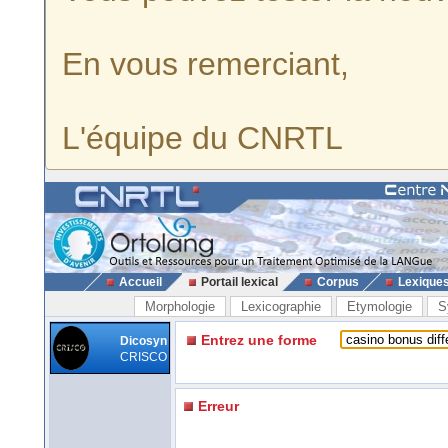
En vous remerciant,
L'équipe du CNRTL
Accueil
Portail lexical
Corpus
Lexique
Morphologie
Lexicographie
Etymologie
S
Entrez une forme
Dicosyn
CRISCO
Erreur