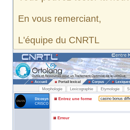
En vous remerciant,
L'équipe du CNRTL
Accueil
Portail lexical
Corpus
Lexique
Morphologie
Lexicographie
Etymologie
S
Entrez une forme
Dicosyn
CRISCO
Erreur