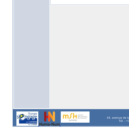
44, avenue de l
Tél. : 