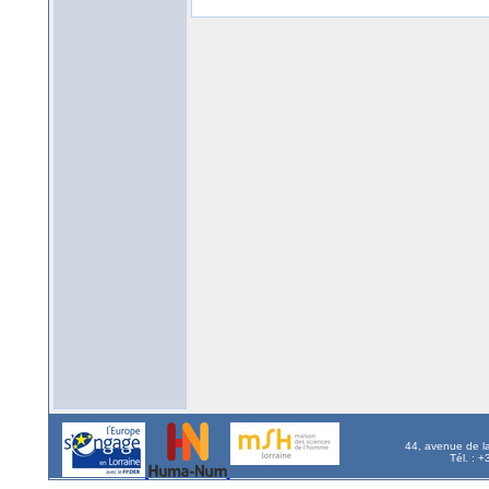
44, avenue de l
Tél. : 