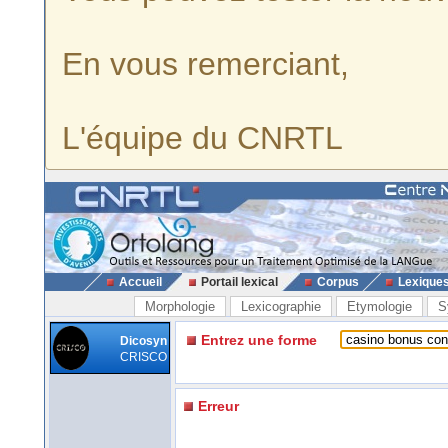
En vous remerciant,
L'équipe du CNRTL
Accueil
Portail lexical
Corpus
Lexique
Morphologie
Lexicographie
Etymologie
S
Entrez une forme
Dicosyn
CRISCO
Erreur