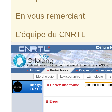
En vous remerciant,
L'équipe du CNRTL
Accueil
Portail lexical
Corpus
Lexique
Morphologie
Lexicographie
Etymologie
S
Entrez une forme
Dicosyn
CRISCO
Erreur