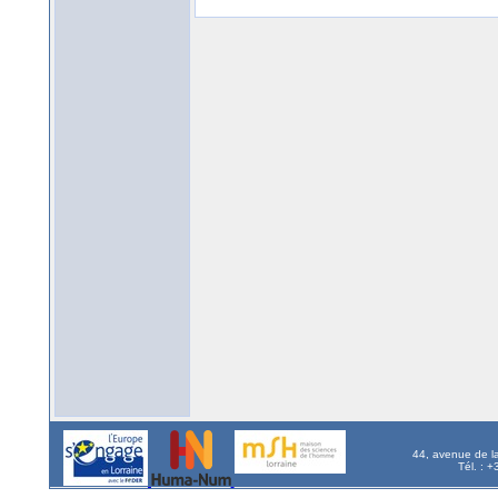
44, avenue de l
Tél. : 