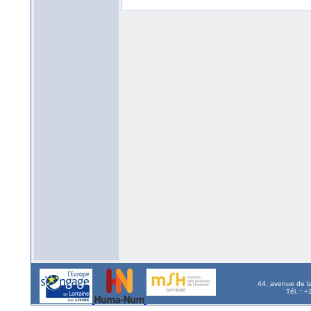
44, avenue de l
Tél. : 