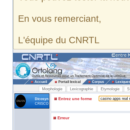
En vous remerciant,
L'équipe du CNRTL
Accueil
Portail lexical
Corpus
Lexique
Morphologie
Lexicographie
Etymologie
S
Entrez une forme
Dicosyn
CRISCO
Erreur