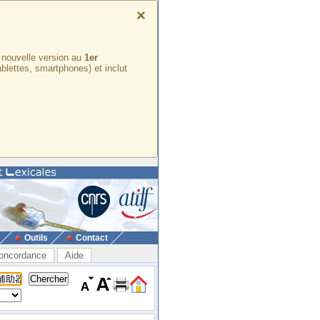
×
e nouvelle version au
1er
ablettes, smartphones) et inclut
Outils
Contact
oncordance
Aide