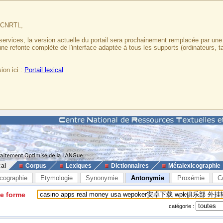
u CNRTL,
services, la version actuelle du portail sera prochainement remplacée par un
 une refonte complète de l'interface adaptée à tous les supports (ordinateurs, t
.
ion ici :
Portail lexical
cal
Corpus
Lexiques
Dictionnaires
Métalexicographie
cographie
Etymologie
Synonymie
Antonymie
Proxémie
C
ne forme
catégorie :