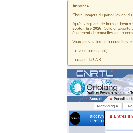
Annonce
Chers usagers du portail lexical d
Après vingt ans de bons et loyaux 
septembre 2026
. Celle-ci apporte
également de nouvelles ressources
Vous pouvez tester la nouvelle vers
En vous remerciant,
L'équipe du CNRTL
Accueil
Portail lexi
Morphologie
Lexi
Entrez u
Dicosyn
CRISCO