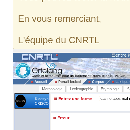
En vous remerciant,
L'équipe du CNRTL
Accueil
Portail lexical
Corpus
Lexique
Morphologie
Lexicographie
Etymologie
S
Entrez une forme
Dicosyn
CRISCO
Erreur