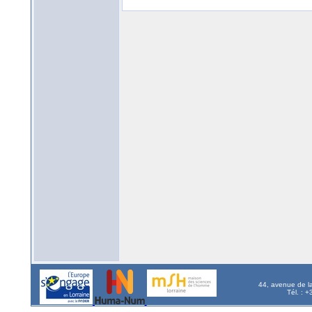
44, avenue de l
Tél. : 