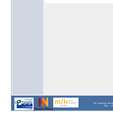
44, avenue de l
Tél. : 