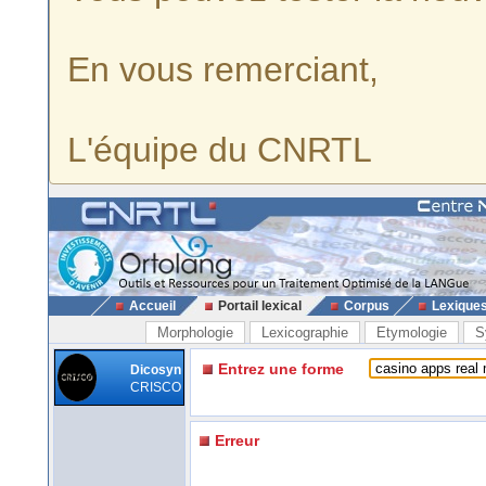
En vous remerciant,
L'équipe du CNRTL
Accueil
Portail lexical
Corpus
Lexique
Morphologie
Lexicographie
Etymologie
S
Entrez une forme
Dicosyn
CRISCO
Erreur