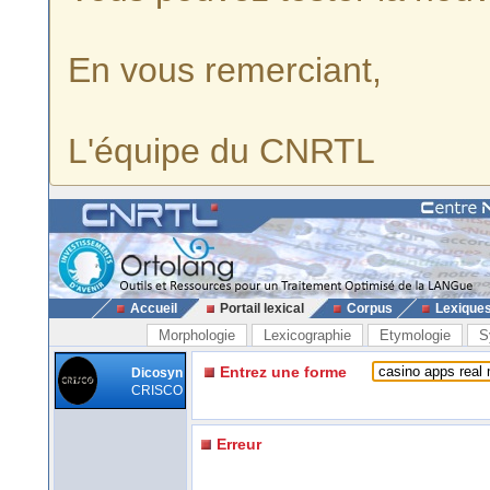
En vous remerciant,
L'équipe du CNRTL
Accueil
Portail lexical
Corpus
Lexique
Morphologie
Lexicographie
Etymologie
S
Entrez une forme
Dicosyn
CRISCO
Erreur