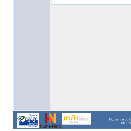
44, avenue de l
Tél. : 